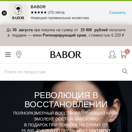
BABOR
Скачать
☆☆☆☆☆
★★★★★
(25) звезд
Немецкая премиальная косметика
 в
До
30 августа
при покупке на сумму от
15 000 рублей
получите
el-
в подарок — мини
Регенерирующий крем
, стоимостью 6 220 ₽
0
РЕВОЛЮЦИЯ В
ВОССТАНОВЛЕНИИ
ПОЛНОРАЗМЕРНЫЙ ВОССТАНАВЛИВАЮЩИЙ КРЕМ-
ЭМОЛЕНТ DOCTOR BABOR PRO
В ПОДАРОК ПРИ ПОКУПКЕ НА СУММУ ОТ
25 000 РУБЛЕЙ ПО ПРОМОКОДУ
OINTMENT