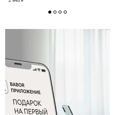
2 940 ₽
5