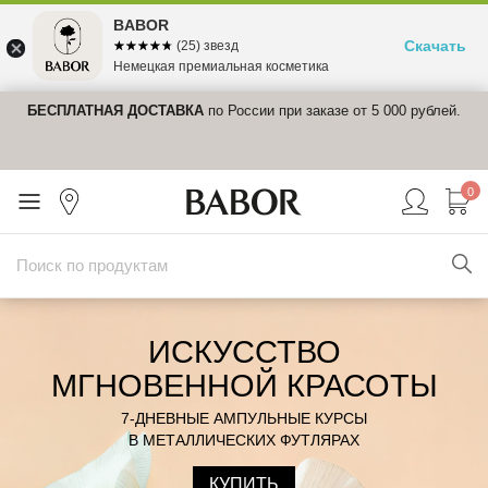
BABOR
Скачать
☆☆☆☆☆
★★★★★
(25) звезд
Немецкая премиальная косметика
блей.
До 31 августа при покупке на сумму от 10 000 рублей получите в
подарок
Очищающий бальзам с гиалуроновой кислотой
в travel
формате.
0
ИСКУССТВО
МГНОВЕННОЙ КРАСОТЫ
7-ДНЕВНЫЕ АМПУЛЬНЫЕ КУРСЫ
В МЕТАЛЛИЧЕСКИХ ФУТЛЯРАХ
КУПИТЬ