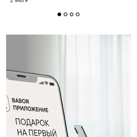
2 940 ₽
5