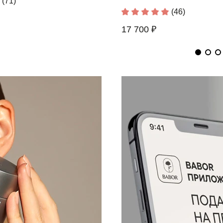
(71)
(12)
(46)
6 630 ₽
17 700 ₽