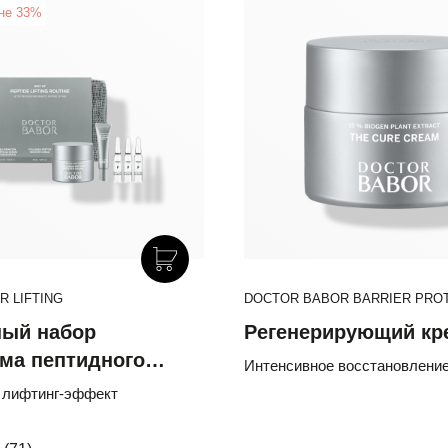
не 33%
New
 LIFTING
DOCTOR BABOR SOLAR DEFENS
DOCTOR BABOR BARRIER PRO
ый набор
Минеральный
Регенерирующий кр
ма пептидного
Солнцезащитный Ба
Интенсивное восстановлени
»
SPF 30 с Эктоином и
 лифтинг-эффект
4% комплекс провитамин D-
антиоксиданты-феруловая кис
Провитамином D