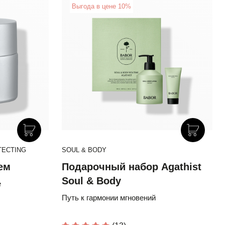
New
Выгода в цене 10%
E
TECTING
DOCTOR BABOR SOLAR DEFENSE
SOUL & BODY
D
ем
Солнцезащитный Крем Для
Подарочный набор Agathist
Н
льзам
Сияния Кожи SPF 50+ с
Soul & Body
D
е
Эктоином и Провитамином D
6% комплекс провитамин D-
Путь к гармонии мгновений
Б
лота
антиоксиданты-феруловая кислота