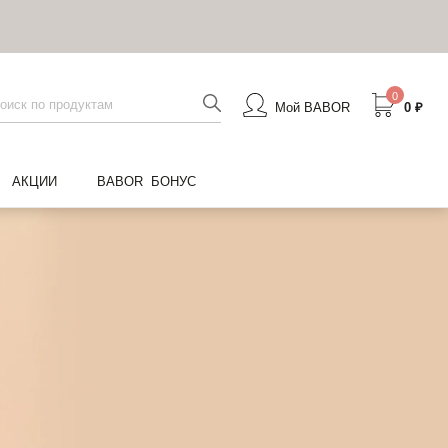
0
Мой BABOR
0 ₽
АКЦИИ
BABOR БОНУС