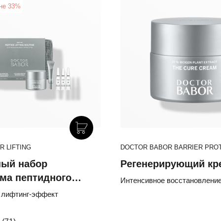
не 33%
New
 LIFTING
DOCTOR BABOR SOLAR DEFENS
DOCTOR BABOR BARRIER PRO
ый набор
Минеральный
Регенерирующий кр
ма пептидного
Солнцезащитный Ба
Интенсивное восстановлени
»
SPF 30 с Эктоином и
 лифтинг-эффект
4% комплекс провитамин D-
антиоксиданты-феруловая кис
Провитамином D