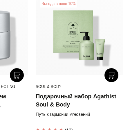
New
Выгода в цене 10%
E
TECTING
DOCTOR BABOR SOLAR DEFENSE
SOUL & BODY
D
ем
Солнцезащитный Крем Для
Подарочный набор Agathist
Н
льзам
Сияния Кожи SPF 50+ с
Soul & Body
D
е
Эктоином и Провитамином D
6% комплекс провитамин D-
Путь к гармонии мгновений
Б
лота
антиоксиданты-феруловая кислота