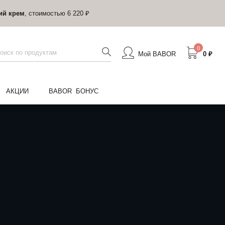
ий крем
, стоимостью 6 220 ₽
0
Мой BABOR
0 ₽
АКЦИИ
BABOR БОНУС