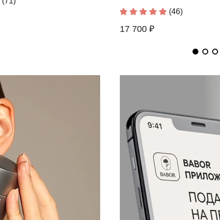
(71)
(12)
(46)
6 630 ₽
17 700 ₽