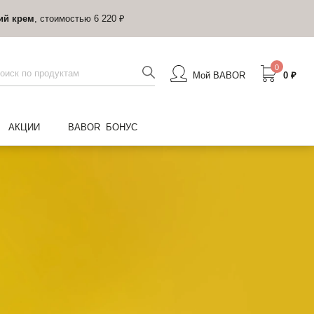
ий крем
, стоимостью 6 220 ₽
0
Мой BABOR
0 ₽
АКЦИИ
BABOR БОНУС