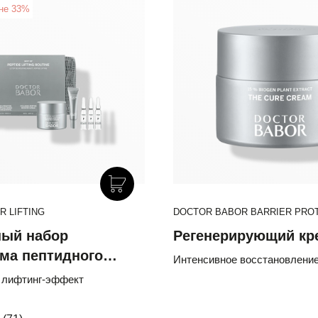
не 33%
New
 LIFTING
DOCTOR BABOR SOLAR DEFENS
DOCTOR BABOR BARRIER PRO
ый набор
Минеральный
Регенерирующий кр
ма пептидного
Солнцезащитный Ба
Интенсивное восстановлени
»
SPF 30 с Эктоином и
 лифтинг-эффект
4% комплекс провитамин D-
антиоксиданты-феруловая кис
Провитамином D