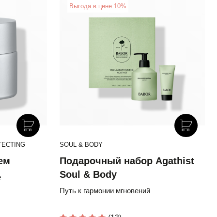
New
Выгода в цене 10%
E
TECTING
DOCTOR BABOR SOLAR DEFENSE
SOUL & BODY
D
ем
Солнцезащитный Крем Для
Подарочный набор Agathist
Н
льзам
Сияния Кожи SPF 50+ с
Soul & Body
D
е
Эктоином и Провитамином D
6% комплекс провитамин D-
Путь к гармонии мгновений
Б
лота
антиоксиданты-феруловая кислота