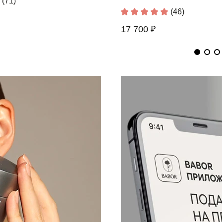
(71)
(12)
(46)
6 630 ₽
17 700 ₽