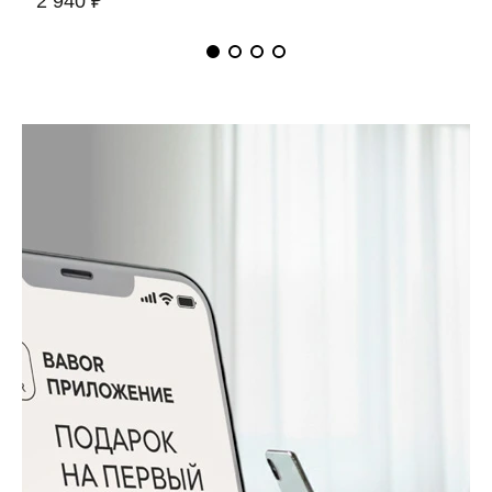
2 940 ₽
5