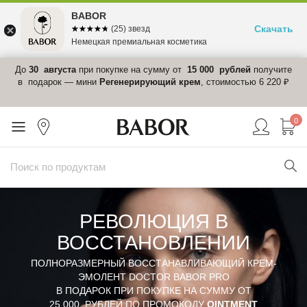
BABOR
Скачать
☆☆☆☆☆
★★★★★
(25) звезд
Немецкая премиальная косметика
 в
До
30 августа
при покупке на сумму от
15 000 рублей
получите
el-
в подарок — мини
Регенерирующий крем
, стоимостью 6 220 ₽
0
РЕВОЛЮЦИЯ В
ВОССТАНОВЛЕНИИ
ПОЛНОРАЗМЕРНЫЙ ВОССТАНАВЛИВАЮЩИЙ КРЕМ-
ЭМОЛЕНТ DOCTOR BABOR PRO
В ПОДАРОК ПРИ ПОКУПКЕ НА СУММУ ОТ
25 000 РУБЛЕЙ ПО ПРОМОКОДУ
OINTMENT